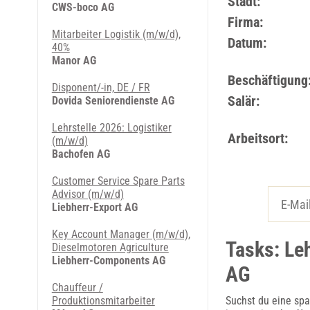
Stadt:
CWS-boco AG
Firma:
Mitarbeiter Logistik (m/w/d),
Datum:
40%
Manor AG
Beschäftigung
Disponent/-in, DE / FR
Salär:
Dovida Seniorendienste AG
Lehrstelle 2026: Logistiker
Arbeitsort:
(m/w/d)
Bachofen AG
Customer Service Spare Parts
Advisor (m/w/d)
Liebherr-Export AG
Key Account Manager (m/w/d),
Tasks: Le
Dieselmotoren Agriculture
Liebherr-Components AG
AG
Chauffeur /
Produktionsmitarbeiter
Suchst du eine sp