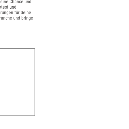
deine Chance und
ktest und
hrungen für deine
Branche und bringe