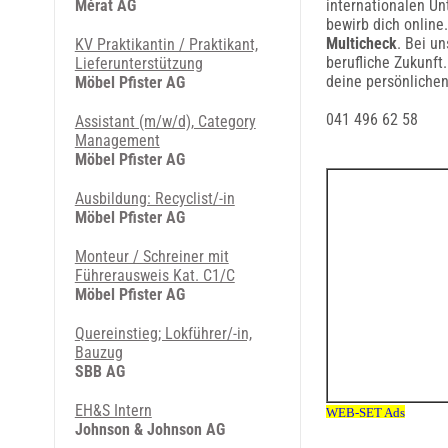
Mérat AG
internationalen U
bewirb dich online
Multicheck
. Bei u
KV Praktikantin / Praktikant,
berufliche Zukunft
Lieferunterstützung
deine persönliche
Möbel Pfister AG
041 496 62 58
Assistant (m/w/d), Category
Management
Möbel Pfister AG
Ausbildung: Recyclist/-in
Möbel Pfister AG
Monteur / Schreiner mit
Führerausweis Kat. C1/C
Möbel Pfister AG
Quereinstieg; Lokführer/-in,
Bauzug
SBB AG
EH&S Intern
Johnson & Johnson AG