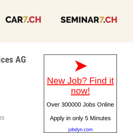
ices AG
es