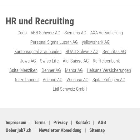
HR und Recruiting
Coop
ABB Schweiz AG
Siemens AG
AXA Versicherung
Personal Sigma Luzern AG
yellowshark AG
Kantonsspital Graubünden
RUAG Schweiz AG
Securitas AG
Jowa AG
Swiss Life
Aldi Suisse AG
Raiffeisenbank
Spital Menziken
Denner AG
Manor AG
Helsana Versicherungen
Interdiscount
Adecco AG
Wincasa AG
Spital Zofingen AG
Lidl Schweiz GmbH
Impressum
Terms
Privacy
Kontakt
AGB
Ueber job7.ch
Newsletter Abmeldung
Sitemap