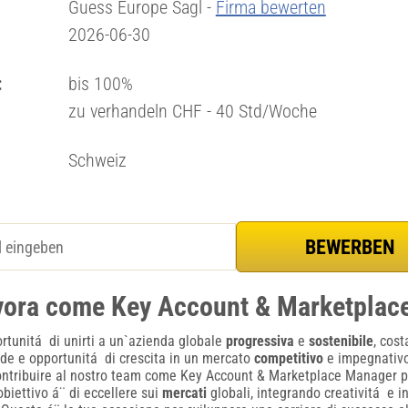
Guess Europe Sagl -
Firma bewerten
2026-06-30
:
bis 100%
zu verhandeln CHF - 40 Std/Woche
Schweiz
vora come Key Account & Marketplac
rtunitá di unirti a un`azienda globale
progressiva
e
sostenibile
, cos
fide e opportunitá di crescita in un mercato
competitivo
e impegnativo
contribuire al nostro team come Key Account & Marketplace Manager 
obiettivo á¨ di eccellere sui
mercati
globali, integrando creativitá e i