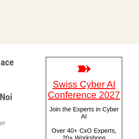
lace
 Noi
ger