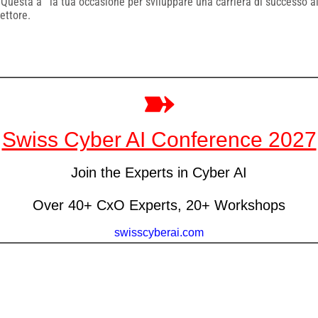
 Questa á¨ la tua occasione per sviluppare una carriera di successo al
ettore.