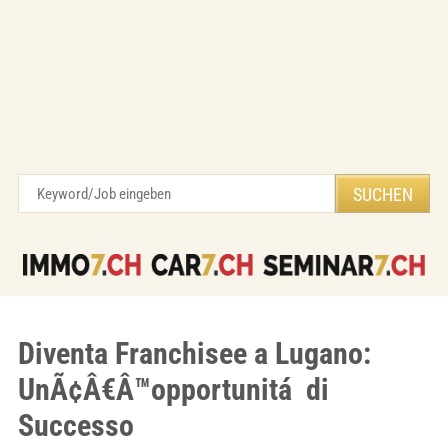
Diventa Franchisee a Lugano:
UnÃ¢Â€Â™opportunitá di
Successo