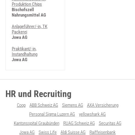
Produktion Chips
Bischofszell
Nahrungsmittel AG
Anlageführer/-in, TK
Packerei
Jowa AG
Praktikant/-in,
Instandhaltung
Jowa AG
HR und Recruiting
Coop
ABB Schweiz AG
Siemens AG
AXA Versicherung
Personal Sigma Luzern AG
yellowshark AG
Kantonsspital Graubünden
RUAG Schweiz AG
Securitas AG
Jowa AG
Swiss Life
Aldi Suisse AG
Raiffeisenbank