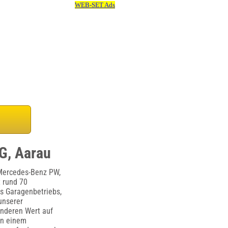
G, Aarau
 Mercedes-Benz PW,
t rund 70
es Garagenbetriebs,
unserer
onderen Wert auf
on einem