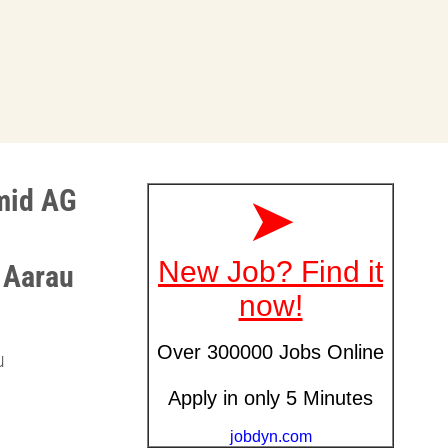
hmid AG
 Aarau
u