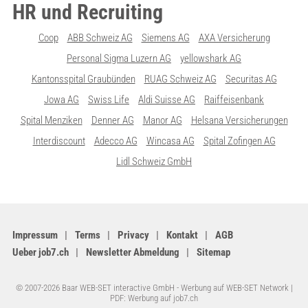
HR und Recruiting
Coop
ABB Schweiz AG
Siemens AG
AXA Versicherung
Personal Sigma Luzern AG
yellowshark AG
Kantonsspital Graubünden
RUAG Schweiz AG
Securitas AG
Jowa AG
Swiss Life
Aldi Suisse AG
Raiffeisenbank
Spital Menziken
Denner AG
Manor AG
Helsana Versicherungen
Interdiscount
Adecco AG
Wincasa AG
Spital Zofingen AG
Lidl Schweiz GmbH
Impressum
Terms
Privacy
Kontakt
AGB
Ueber job7.ch
Newsletter Abmeldung
Sitemap
© 2007-2026 Baar WEB-SET interactive GmbH -
Werbung auf WEB-SET Network
|
PDF: Werbung auf job7.ch