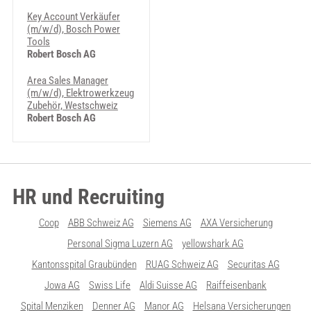
Key Account Verkäufer
(m/w/d), Bosch Power
Tools
Robert Bosch AG
Area Sales Manager
(m/w/d), Elektrowerkzeug
Zubehör, Westschweiz
Robert Bosch AG
HR und Recruiting
Coop
ABB Schweiz AG
Siemens AG
AXA Versicherung
Personal Sigma Luzern AG
yellowshark AG
Kantonsspital Graubünden
RUAG Schweiz AG
Securitas AG
Jowa AG
Swiss Life
Aldi Suisse AG
Raiffeisenbank
Spital Menziken
Denner AG
Manor AG
Helsana Versicherungen