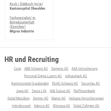
Koch / Diätkoch (m/w)
Kantonsspital Obwalden
Fachspezialist/-in,
Betriebsunterhalt
(Einrichter)
Migros Industrie
HR und Recruiting
Coop
ABB Schweiz AG
Siemens AG
AXA Versicherung
Personal Sigma Luzern AG
yellowshark AG
Kantonsspital Graubünden
RUAG Schweiz AG
Securitas AG
Jowa AG
Swiss Life
Aldi Suisse AG
Raiffeisenbank
Spital Menziken
Denner AG
Manor AG
Helsana Versicherungen
Interdiscount
Adecco AG
Wincasa AG
Spital Zofingen AG