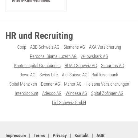
Eltern-Kind-Wohnens
HR und Recruiting
Coop
ABB Schweiz AG
Siemens AG
AXA Versicherung
Personal Sigma Luzern AG
yellowshark AG
Kantonsspital Graubünden
RUAG Schweiz AG
Securitas AG
Jowa AG
Swiss Life
Aldi Suisse AG
Raiffeisenbank
Spital Menziken
Denner AG
Manor AG
Helsana Versicherungen
Interdiscount
Adecco AG
Wincasa AG
Spital Zofingen AG
Lidl Schweiz GmbH
Impressum
Terms
Privacy
Kontakt
AGB