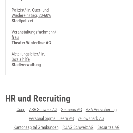
Polizist/-in, Quer- und
Wiedereinstieg, 20-60%
Stadtpolizei
Veranstaltungsfachmann/-
frau
Theater Winterthur AG
Abteilungsleiter/-in,
Sozialhilfe
Stadtverwaltung
HR und Recruiting
Coop
ABB Schweiz AG
Siemens AG
AXA Versicherung
Personal Sigma Luzern AG
yellowshark AG
Kantonsspital Graubünden
RUAG Schweiz AG
Securitas AG