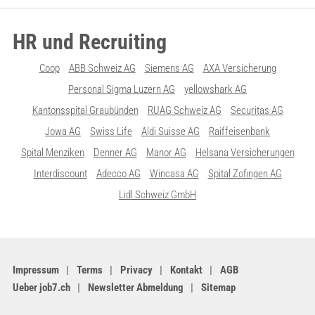
HR und Recruiting
Coop
ABB Schweiz AG
Siemens AG
AXA Versicherung
Personal Sigma Luzern AG
yellowshark AG
Kantonsspital Graubünden
RUAG Schweiz AG
Securitas AG
Jowa AG
Swiss Life
Aldi Suisse AG
Raiffeisenbank
Spital Menziken
Denner AG
Manor AG
Helsana Versicherungen
Interdiscount
Adecco AG
Wincasa AG
Spital Zofingen AG
Lidl Schweiz GmbH
Impressum
Terms
Privacy
Kontakt
AGB
Ueber job7.ch
Newsletter Abmeldung
Sitemap