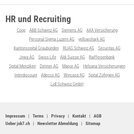
HR und Recruiting
Coop
ABB Schweiz AG
Siemens AG
AXA Versicherung
Personal Sigma Luzern AG
yellowshark AG
Kantonsspital Graubünden
RUAG Schweiz AG
Securitas AG
Jowa AG
Swiss Life
Aldi Suisse AG
Raiffeisenbank
Spital Menziken
Denner AG
Manor AG
Helsana Versicherungen
Interdiscount
Adecco AG
Wincasa AG
Spital Zofingen AG
Lidl Schweiz GmbH
Impressum
Terms
Privacy
Kontakt
AGB
Ueber job7.ch
Newsletter Abmeldung
Sitemap