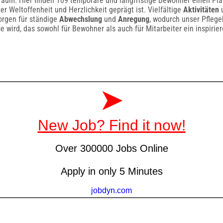
um. Hier finden 109 temporäre und langfristige Bewohner einen Plat
r Weltoffenheit und Herzlichkeit geprägt ist. Vielfältige
Aktivitäten
u
orgen für ständige
Abwechslung
und
Anregung
, wodurch unser Pfleg
 wird, das sowohl für Bewohner als auch für Mitarbeiter ein inspiri