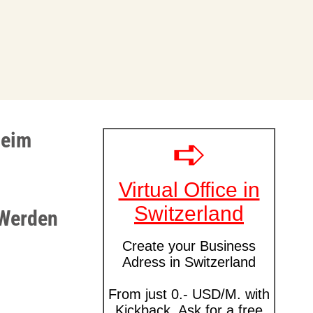
heim
 Werden