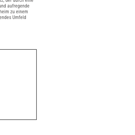
z, der durch eine
nd aufregende
eheim zu einem
erendes Umfeld