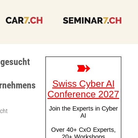
 gesucht
ternehmens
ucht