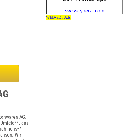
 AG
etonwaren AG.
 Umfeld**, das
rnehmens**
achsen. Wir