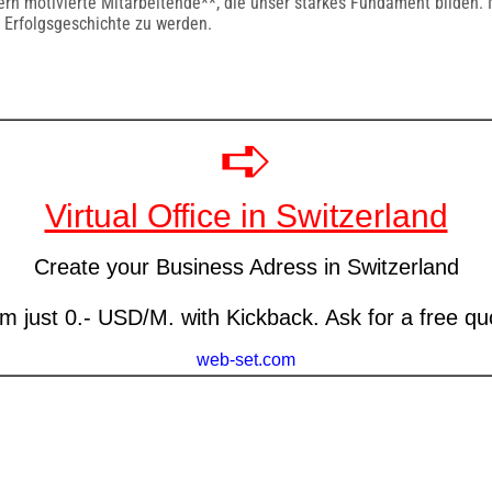
ern motivierte Mitarbeitende**, die unser starkes Fundament bilden. 
r Erfolgsgeschichte zu werden.