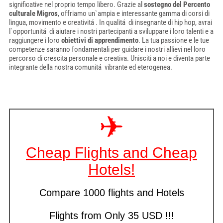
significative nel proprio tempo libero. Grazie al
sostegno del Percento
culturale Migros
, offriamo un`ampia e interessante gamma di corsi di
lingua, movimento e creativitá . In qualitá di insegnante di hip hop, avrai
l`opportunitá di aiutare i nostri partecipanti a sviluppare i loro talenti e a
raggiungere i loro
obiettivi di apprendimento
. La tua passione e le tue
competenze saranno fondamentali per guidare i nostri allievi nel loro
percorso di crescita personale e creativa. Unisciti a noi e diventa parte
integrante della nostra comunitá vibrante ed eterogenea.