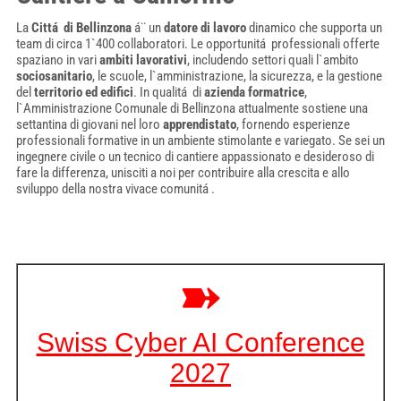
La
Cittá di Bellinzona
á¨ un
datore di lavoro
dinamico che supporta un
team di circa 1`400 collaboratori. Le opportunitá professionali offerte
spaziano in vari
ambiti lavorativi
, includendo settori quali l`ambito
sociosanitario
, le scuole, l`amministrazione, la sicurezza, e la gestione
del
territorio ed edifici
. In qualitá di
azienda formatrice
,
l`Amministrazione Comunale di Bellinzona attualmente sostiene una
settantina di giovani nel loro
apprendistato
, fornendo esperienze
professionali formative in un ambiente stimolante e variegato. Se sei un
ingegnere civile o un tecnico di cantiere appassionato e desideroso di
fare la differenza, unisciti a noi per contribuire alla crescita e allo
sviluppo della nostra vivace comunitá .