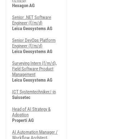
(f/m/d)
Hexagon AG
Senior .NET Software
Engineer (f/m/d)
Leica Geosystems AG
Senior DevOps Platform
Engineer (f/m/d)
Leica Geosystems AG
Surveying Intern (f/m/d),
Field Software Product
Management
Leica Geosystems AG
ICT Systemtechniker/-in
Suissetec
Head of AI Strategy &
Adoption
Properti AG
AI Automation Manager /
Workflow Architect,