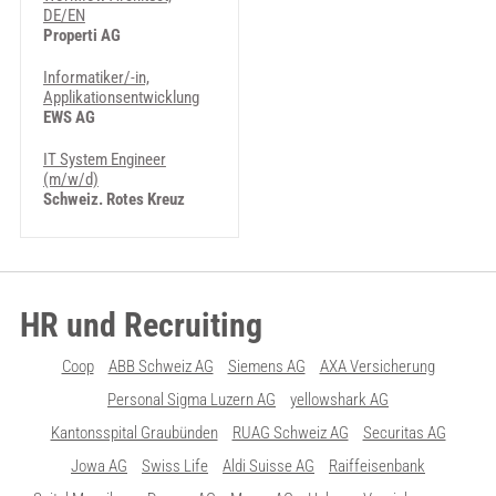
DE/EN
Properti AG
Informatiker/-in,
Applikationsentwicklung
EWS AG
IT System Engineer
(m/w/d)
Schweiz. Rotes Kreuz
HR und Recruiting
Coop
ABB Schweiz AG
Siemens AG
AXA Versicherung
Personal Sigma Luzern AG
yellowshark AG
Kantonsspital Graubünden
RUAG Schweiz AG
Securitas AG
Jowa AG
Swiss Life
Aldi Suisse AG
Raiffeisenbank