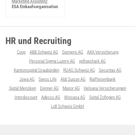
Marketing Assistenz
ESA Einkaufsorganisation
HR und Recruiting
Coop
ABB Schweiz AG
Siemens AG
AXA Versicherung
Personal Sigma Luzern AG
yellowshark AG
Kantonsspital Graubünden
RUAG Schweiz AG
Securitas AG
Jowa AG
Swiss Life
Aldi Suisse AG
Raiffeisenbank
Spital Menziken
Denner AG
Manor AG
Helsana Versicherungen
Interdiscount
Adecco AG
Wincasa AG
Spital Zofingen AG
Lidl Schweiz GmbH