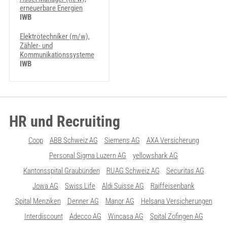
erneuerbare Energien
IWB
Elektrotechniker (m/w),
Zähler- und
Kommunikationssysteme
IWB
HR und Recruiting
Coop
ABB Schweiz AG
Siemens AG
AXA Versicherung
Personal Sigma Luzern AG
yellowshark AG
Kantonsspital Graubünden
RUAG Schweiz AG
Securitas AG
Jowa AG
Swiss Life
Aldi Suisse AG
Raiffeisenbank
Spital Menziken
Denner AG
Manor AG
Helsana Versicherungen
Interdiscount
Adecco AG
Wincasa AG
Spital Zofingen AG