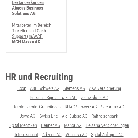
Bestandeskunden
Abacus Business
Solutions AG
Mitarbeiter im Bereich
Ticketing und Cash
Support (m/w/d)
MCH Messe AG
HR und Recruiting
Coop
ABB Schweiz AG
Siemens AG
AXA Versicherung
Personal Sigma Luzern AG
yellowshark AG
Kantonsspital Graubünden
RUAG Schweiz AG
Securitas AG
Jowa AG
Swiss Life
Aldi Suisse AG
Raiffeisenbank
Spital Menziken
Denner AG
Manor AG
Helsana Versicherungen
Interdiscount
Adecco AG
Wincasa AG
Spital Zofingen AG