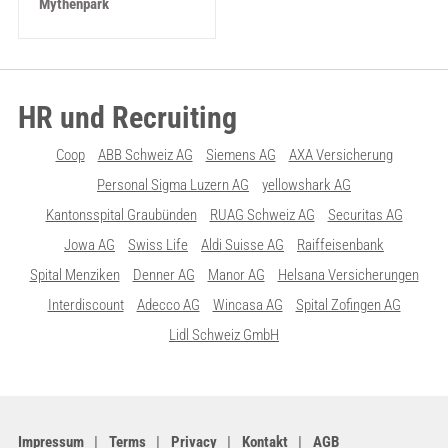
Mythenpark
HR und Recruiting
Coop
ABB Schweiz AG
Siemens AG
AXA Versicherung
Personal Sigma Luzern AG
yellowshark AG
Kantonsspital Graubünden
RUAG Schweiz AG
Securitas AG
Jowa AG
Swiss Life
Aldi Suisse AG
Raiffeisenbank
Spital Menziken
Denner AG
Manor AG
Helsana Versicherungen
Interdiscount
Adecco AG
Wincasa AG
Spital Zofingen AG
Lidl Schweiz GmbH
Impressum
Terms
Privacy
Kontakt
AGB