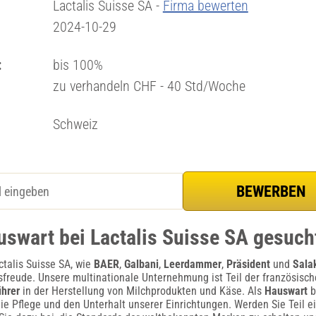
Lactalis Suisse SA -
Firma bewerten
2024-10-29
:
bis 100%
zu verhandeln CHF - 40 Std/Woche
Schweiz
uswart bei Lactalis Suisse SA gesuch
talis Suisse SA, wie
BAER
,
Galbani
,
Leerdammer
,
Präsident
und
Sala
reude. Unsere multinationale Unternehmung ist Teil der französisch
hrer
in der Herstellung von Milchprodukten und Käse. Als
Hauswart
b
die Pflege und den Unterhalt unserer Einrichtungen. Werden Sie Teil 