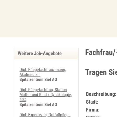
Fachfrau/
Weitere Job-Angebote
Dipl. Pflegefachfrau/-mann,
Tragen Si
Akut­me­di­zin
Spitalzentrum Biel AG
Dipl. Pflegefachfrau, Sta­ti­on
Beschreibung:
Mut­ter und Kind / Gy­nä­ko­lo­gie,
60%
Stadt:
Spitalzentrum Biel AG
Firma:
Dipl. Ex­per­te/-in, Not­fall­pfle­ge