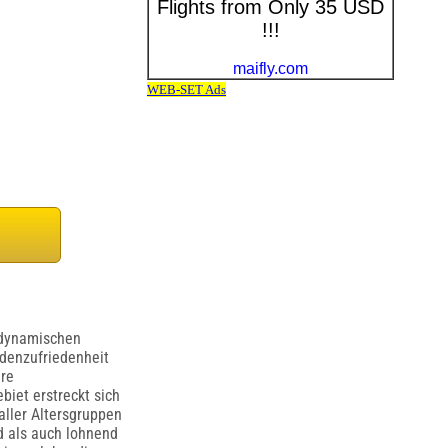
 dynamischen
denzufriedenheit
hre
biet erstreckt sich
ller Altersgruppen
d als auch lohnend