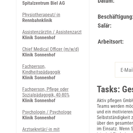
Datum:
Spitalzentrum Biel AG
Physiotherapeut/-in
Beschäftigung
Rennbahnklinik
Salär:
Assistenzärztin / Assistenzarzt
Klinik Sonnenhof
Arbeitsort:
Chief Medical Officer (m/w/d)
Klinik Sonnenhof
Fachperson,
Kindheitspädagogik
Klinik Sonnenhof
Tasks: Ge
Fachperson, Pflege oder
Sozialpädagogik, 40-80%
Klinik Sonnenhof
Aktiv pflegen Gmb
Teams werden möch
und ein motivieren
Psychologin / Psychologe
Selbstständigkeit 
Klinik Sonnenhof
über den gesamten 
im Einsatz. Wenn S
Arztsekretär/-in mit