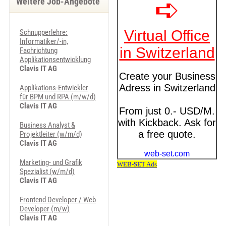
Weitere Job-Angebote
Schnupperlehre:
Informatiker/-in,
Fachrichtung
Applikationsentwicklung
Clavis IT AG
Applikations-Entwickler
für BPM und RPA (m/w/d)
Clavis IT AG
Business Analyst &
Projektleiter (w/m/d)
Clavis IT AG
Marketing- und Grafik
Spezialist (w/m/d)
Clavis IT AG
Frontend Developer / Web
Developer (m/w)
Clavis IT AG