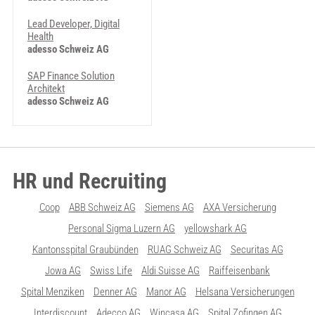
Lead Developer, Digital
Health
adesso Schweiz AG
SAP Finance Solution
Architekt
adesso Schweiz AG
HR und Recruiting
Coop
ABB Schweiz AG
Siemens AG
AXA Versicherung
Personal Sigma Luzern AG
yellowshark AG
Kantonsspital Graubünden
RUAG Schweiz AG
Securitas AG
Jowa AG
Swiss Life
Aldi Suisse AG
Raiffeisenbank
Spital Menziken
Denner AG
Manor AG
Helsana Versicherungen
Interdiscount
Adecco AG
Wincasa AG
Spital Zofingen AG