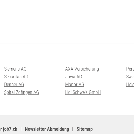
Siemens AG
AXA Versicherung
Per
Securitas AG
Jowa AG
Swis
Denner AG
Manor AG
Hel
Spital Zofingen AG
Lidl Schweiz GmbH
r job7.ch
Newsletter Abmeldung
Sitemap