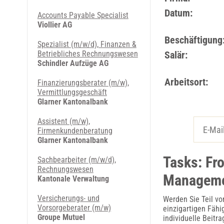
Datum:
Accounts Payable Specialist
Viollier AG
Beschäftigung
Spezialist (m/w/d), Finanzen &
Betriebliches Rechnungswesen
Salär:
Schindler Aufzüge AG
Arbeitsort:
Finanzierungsberater (m/w),
Vermittlungsgeschäft
Glarner Kantonalbank
Assistent (m/w),
Firmenkundenberatung
Glarner Kantonalbank
Tasks: Fr
Sachbearbeiter (m/w/d),
Rechnungswesen
Managem
Kantonale Verwaltung
Versicherungs- und
Werden Sie Teil vo
Vorsorgeberater (m/w)
einzigartigen Fähi
Groupe Mutuel
individuelle Beitr