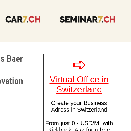
us Baer
ovation