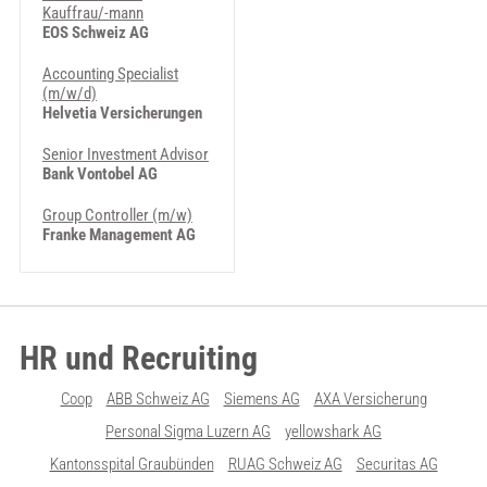
Kauffrau/-mann
EOS Schweiz AG
Accounting Specialist
(m/w/d)
Helvetia Versicherungen
Senior Investment Advisor
Bank Vontobel AG
Group Controller (m/w)
Franke Management AG
HR und Recruiting
Coop
ABB Schweiz AG
Siemens AG
AXA Versicherung
Personal Sigma Luzern AG
yellowshark AG
Kantonsspital Graubünden
RUAG Schweiz AG
Securitas AG