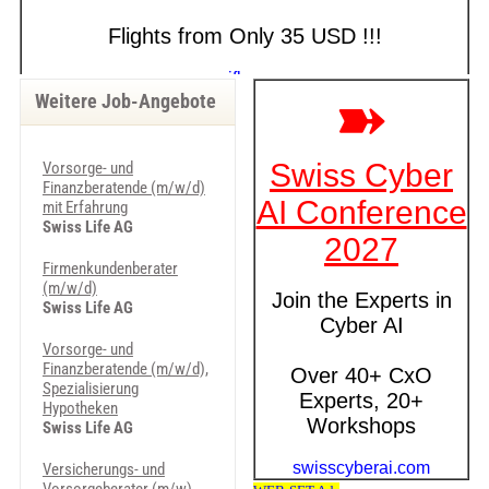
Weitere Job-Angebote
Vorsorge- und
Finanzberatende (m/w/d)
mit Erfahrung
Swiss Life AG
Firmenkundenberater
(m/w/d)
Swiss Life AG
Vorsorge- und
Finanzberatende (m/w/d),
Spezialisierung
Hypotheken
Swiss Life AG
Versicherungs- und