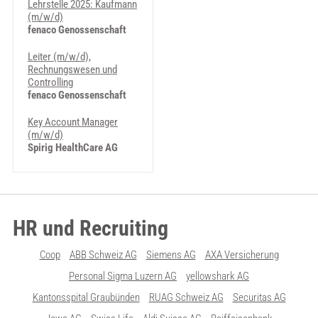
Lehrstelle 2025: Kaufmann
(m/w/d)
fenaco Genossenschaft
Leiter (m/w/d),
Rechnungswesen und
Controlling
fenaco Genossenschaft
Key Account Manager
(m/w/d)
Spirig HealthCare AG
HR und Recruiting
Coop
ABB Schweiz AG
Siemens AG
AXA Versicherung
Personal Sigma Luzern AG
yellowshark AG
Kantonsspital Graubünden
RUAG Schweiz AG
Securitas AG