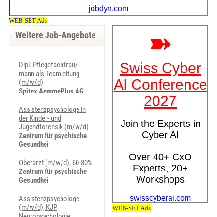
Weitere Job-Angebote
Dipl. Pflegefachfrau/-
mann als Teamleitung
(m/w/d)
Spitex AemmePlus AG
Assistenzpsychologe in
der Kinder- und
Jugendforensik (m/w/d)
Zentrum für psychische
Gesundhei
Oberarzt (m/w/d), 60-80%
Zentrum für psychische
Gesundhei
Assistenzpsychologe
(m/w/d), KJP
Neuropsychologie