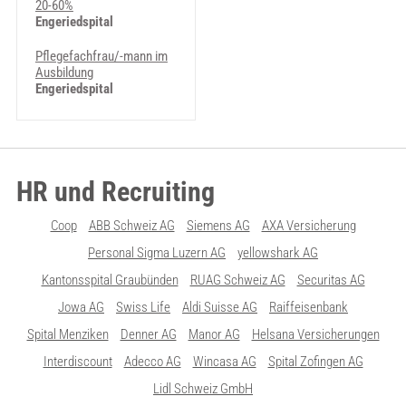
20-60%
Engeriedspital
Pflegefachfrau/-mann im
Ausbildung
Engeriedspital
HR und Recruiting
Coop
ABB Schweiz AG
Siemens AG
AXA Versicherung
Personal Sigma Luzern AG
yellowshark AG
Kantonsspital Graubünden
RUAG Schweiz AG
Securitas AG
Jowa AG
Swiss Life
Aldi Suisse AG
Raiffeisenbank
Spital Menziken
Denner AG
Manor AG
Helsana Versicherungen
Interdiscount
Adecco AG
Wincasa AG
Spital Zofingen AG
Lidl Schweiz GmbH