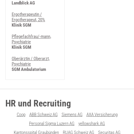
Landblick AG
Ergotherapeutin /
Ergotherapeut, 20%
Klinik SGM
Pflegefachfrau/-mann,
Psychiatrie
Klinik SGM
Oberärztin / Oberarzt,
Psychiatrie
SGM Ambulatorium
HR und Recruiting
Coop
ABB Schweiz AG
Siemens AG
AXA Versicherung
Personal Sigma Luzern AG
yellowshark AG
Kantonsspital Graubünden
RUAG Schweiz AG
Securitas AG