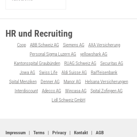
HR und Recruiting
Coop
ABB Schweiz AG
Siemens AG
AXA Versicherung
Personal Sigma Luzern AG
yellowshark AG
Kantonsspital Graubünden
RUAG Schweiz AG
Securitas AG
Jowa AG
Swiss Life
Aldi Suisse AG
Raiffeisenbank
Spital Menziken
Denner AG
Manor AG
Helsana Versicherungen
Interdiscount
Adecco AG
Wincasa AG
Spital Zofingen AG
Lidl Schweiz GmbH
Impressum
Terms
Privacy
Kontakt
AGB