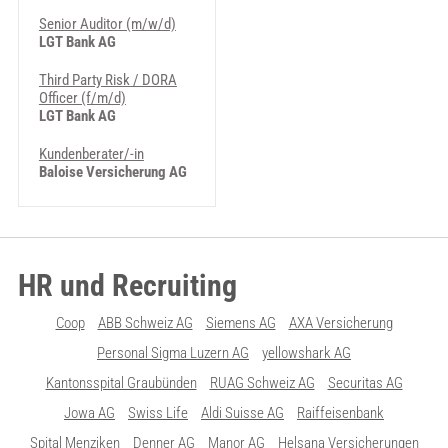
Senior Auditor (m/w/d)
LGT Bank AG
Third Party Risk / DORA
Officer (f/m/d)
LGT Bank AG
Kundenberater/-in
Baloise Versicherung AG
HR und Recruiting
Coop
ABB Schweiz AG
Siemens AG
AXA Versicherung
Personal Sigma Luzern AG
yellowshark AG
Kantonsspital Graubünden
RUAG Schweiz AG
Securitas AG
Jowa AG
Swiss Life
Aldi Suisse AG
Raiffeisenbank
Spital Menziken
Denner AG
Manor AG
Helsana Versicherungen