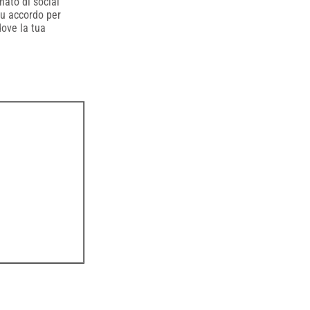
nato di social
su accordo per
dove la tua