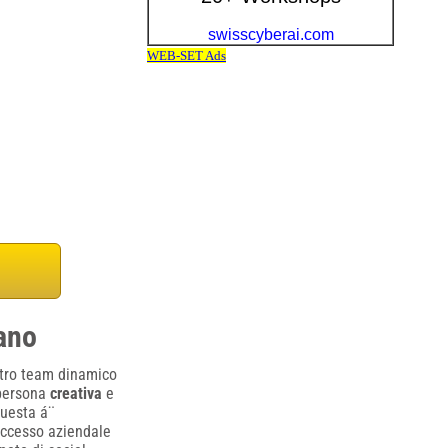
ano
stro team dinamico
 persona
creativa
e
Questa á¨
successo aziendale