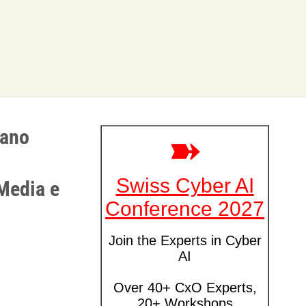
gano
 Media e