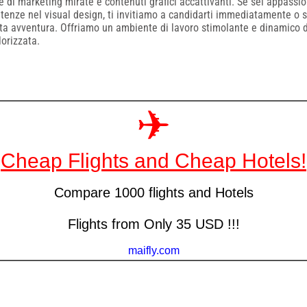
e di marketing mirate e contenuti grafici accattivanti. Se sei appassio
enze nel visual design, ti invitiamo a candidarti immediatamente o 
esta avventura. Offriamo un ambiente di lavoro stimolante e dinamico 
orizzata.