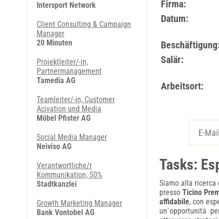
Firma:
Intersport Network
Datum:
Client Consulting & Campaign
Manager
20 Minuten
Beschäftigung
Salär:
Projektleiter/-in,
Partnermanagement
Tamedia AG
Arbeitsort:
Teamleiter/-in, Customer
Acivation und Media
Möbel Pfister AG
Social Media Manager
Neiviso AG
Tasks: Es
Verantwortliche/r
Kommunikation, 50%
Siamo alla ricerca
Stadtkanzlei
presso
Ticino Pre
affidabile
, con esp
Growth Marketing Manager
un`opportunitá per
Bank Vontobel AG