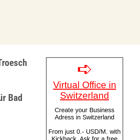
Troesch
ür Bad
G