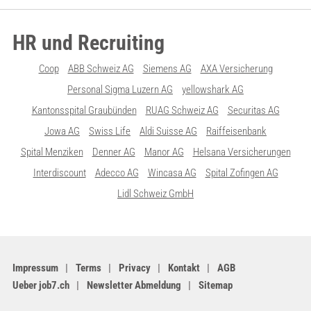
HR und Recruiting
Coop
ABB Schweiz AG
Siemens AG
AXA Versicherung
Personal Sigma Luzern AG
yellowshark AG
Kantonsspital Graubünden
RUAG Schweiz AG
Securitas AG
Jowa AG
Swiss Life
Aldi Suisse AG
Raiffeisenbank
Spital Menziken
Denner AG
Manor AG
Helsana Versicherungen
Interdiscount
Adecco AG
Wincasa AG
Spital Zofingen AG
Lidl Schweiz GmbH
Impressum
Terms
Privacy
Kontakt
AGB
Ueber job7.ch
Newsletter Abmeldung
Sitemap