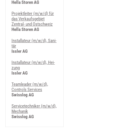
Hella Storen AG
Projektleiter (m/w/d) für
das Verkaufsgebiet
Zentral- und Ostschweiz
Hella Storen AG
In­stal­la­teur (m/w/d), Sa­ni­
tär
Issler AG
In­stal­la­teur (m/w/d), Hei­
zung
Issler AG
Teamleader (m/w/d),
Controls Services
Swisslog AG
Servicetechniker (m/w/d),
Mechanik
Swisslog AG