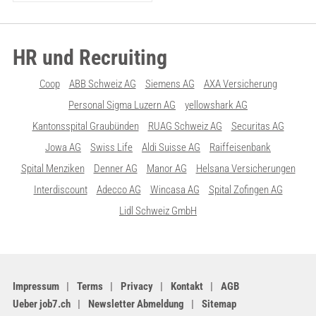
HR und Recruiting
Coop
ABB Schweiz AG
Siemens AG
AXA Versicherung
Personal Sigma Luzern AG
yellowshark AG
Kantonsspital Graubünden
RUAG Schweiz AG
Securitas AG
Jowa AG
Swiss Life
Aldi Suisse AG
Raiffeisenbank
Spital Menziken
Denner AG
Manor AG
Helsana Versicherungen
Interdiscount
Adecco AG
Wincasa AG
Spital Zofingen AG
Lidl Schweiz GmbH
Impressum
Terms
Privacy
Kontakt
AGB
Ueber job7.ch
Newsletter Abmeldung
Sitemap