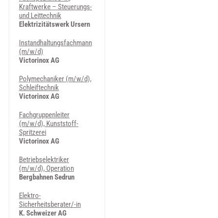
Kraftwerke – Steuerungs-
und Leittechnik
Elektrizitätswerk Ursern
Instandhaltungsfachmann
(m/w/d)
Victorinox AG
Polymechaniker (m/w/d),
Schleiftechnik
Victorinox AG
Fachgruppenleiter
(m/w/d), Kunststoff-
Spritzerei
Victorinox AG
Betriebselektriker
(m/w/d), Operation
Bergbahnen Sedrun
Elektro-
Sicherheitsberater/-in
K. Schweizer AG