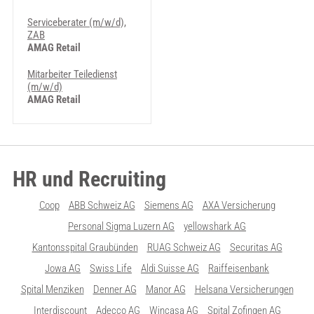
Serviceberater (m/w/d),
ZAB
AMAG Retail
Mitarbeiter Teiledienst
(m/w/d)
AMAG Retail
HR und Recruiting
Coop
ABB Schweiz AG
Siemens AG
AXA Versicherung
Personal Sigma Luzern AG
yellowshark AG
Kantonsspital Graubünden
RUAG Schweiz AG
Securitas AG
Jowa AG
Swiss Life
Aldi Suisse AG
Raiffeisenbank
Spital Menziken
Denner AG
Manor AG
Helsana Versicherungen
Interdiscount
Adecco AG
Wincasa AG
Spital Zofingen AG