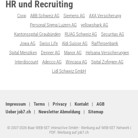
HR und Recruiting
Coop
ABB Schweiz AG
Siemens AG
AXA Versicherung
Personal Sigma Luzern AG
yellowshark AG
Kantonsspital Graubünden
RUAG Schweiz AG
Securitas AG
Jowa AG
Swiss Life
Aldi Suisse AG
Raiffeisenbank
Spital Menziken
Denner AG
Manor AG
Helsana Versicherungen
Interdiscount
Adecco AG
Wincasa AG
Spital Zofingen AG
Lidl Schweiz GmbH
Impressum
Terms
Privacy
Kontakt
AGB
Ueber job7.ch
Newsletter Abmeldung
Sitemap
© 2007-2026 Baar WEB-SET interactive GmbH -
Werbung auf WEB-SET Network
|
PDF: Werbung auf job7.ch