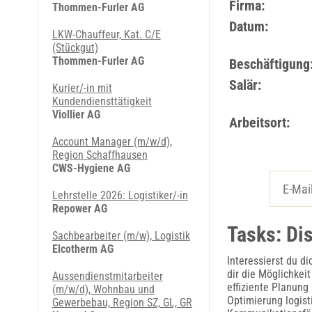
Firma:
Thommen-Furler AG
Datum:
LKW-Chauffeur, Kat. C/E
(Stückgut)
Thommen-Furler AG
Beschäftigung
Salär:
Kurier/-in mit
Kundendiensttätigkeit
Viollier AG
Arbeitsort:
Account Manager (m/w/d),
Region Schaffhausen
CWS-Hygiene AG
Lehrstelle 2026: Logistiker/-in
Repower AG
Tasks: Di
Sachbearbeiter (m/w), Logistik
Elcotherm AG
Interessierst du d
dir die Möglichkeit
Aussendienstmitarbeiter
effiziente Planung
(m/w/d), Wohnbau und
Optimierung logist
Gewerbebau, Region SZ, GL, GR