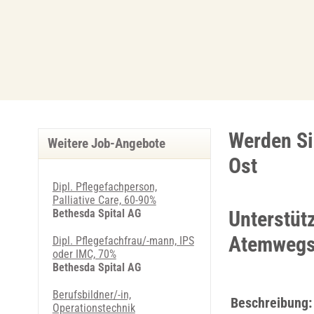
Werden Si
Weitere Job-Angebote
Ost
Dipl. Pflegefachperson,
Palliative Care, 60-90%
Bethesda Spital AG
Unterstüt
Atemwegse
Dipl. Pflegefachfrau/-mann, IPS
oder IMC, 70%
Bethesda Spital AG
Berufsbildner/-in,
Beschreibung:
Operationstechnik