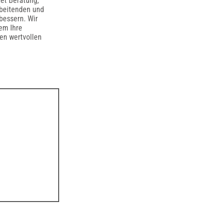
et Beratung,
rbeitenden und
rbessern. Wir
em Ihre
nen wertvollen