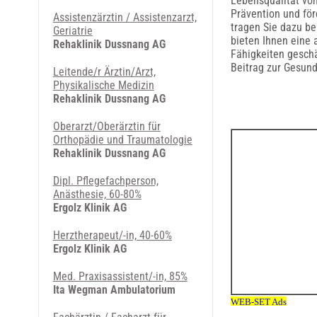
Lebensqualität von
Prävention und för
Assistenzärztin / Assistenzarzt,
tragen Sie dazu be
Geriatrie
bieten Ihnen eine 
Rehaklinik Dussnang AG
Fähigkeiten geschä
Beitrag zur Gesund
Leitende/r Ärztin/Arzt,
Physikalische Medizin
Rehaklinik Dussnang AG
Oberarzt/Oberärztin für
Orthopädie und Traumatologie
Rehaklinik Dussnang AG
Dipl. Pflegefachperson,
Anästhesie, 60-80%
Ergolz Klinik AG
Herztherapeut/-in, 40-60%
Ergolz Klinik AG
Med. Pra­xi­sas­sis­ten­t/-in, 85%
Ita Wegman Ambulatorium