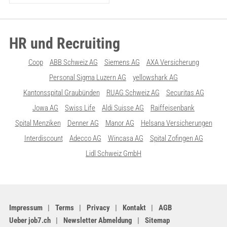
HR und Recruiting
Coop
ABB Schweiz AG
Siemens AG
AXA Versicherung
Personal Sigma Luzern AG
yellowshark AG
Kantonsspital Graubünden
RUAG Schweiz AG
Securitas AG
Jowa AG
Swiss Life
Aldi Suisse AG
Raiffeisenbank
Spital Menziken
Denner AG
Manor AG
Helsana Versicherungen
Interdiscount
Adecco AG
Wincasa AG
Spital Zofingen AG
Lidl Schweiz GmbH
Impressum
Terms
Privacy
Kontakt
AGB
Ueber job7.ch
Newsletter Abmeldung
Sitemap