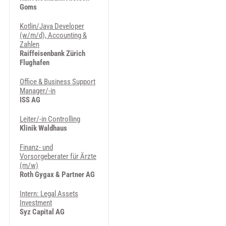
Goms
Kotlin/Java Developer
(w/m/d), Accounting &
Zahlen
Raiffeisenbank Zürich
Flughafen
Office & Business Support
Manager/-in
ISS AG
Leiter/-in Controlling
Klinik Waldhaus
Finanz- und
Vorsorgeberater für Ärzte
(m/w)
Roth Gygax & Partner AG
Intern: Legal Assets
Investment
Syz Capital AG