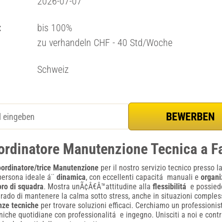
2026-07-07
:
bis 100%
zu verhandeln CHF - 40 Std/Woche
Schweiz
ordinatore Manutenzione Tecnica a F
ordinatore/trice Manutenzione
per il nostro servizio tecnico presso l
 persona ideale á¨
dinamica
, con eccellenti capacitá manuali e
organi
oro di squadra
. Mostra unÃ¢Â€Â™attitudine alla
flessibilitá
e possiede
 grado di mantenere la calma sotto stress, anche in situazioni compless
ze tecniche
per trovare soluzioni efficaci. Cerchiamo un professioni
cniche quotidiane con professionalitá e ingegno. Unisciti a noi e contr