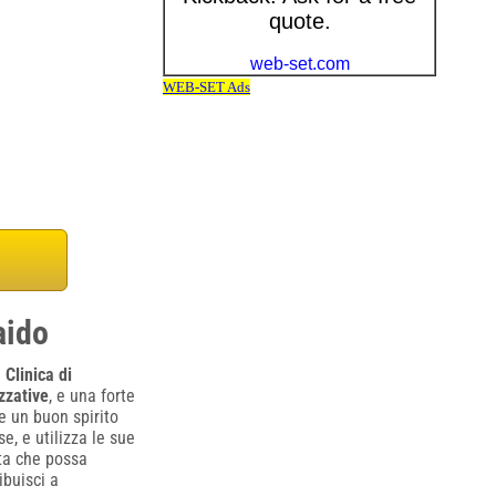
aido
a
Clinica di
zzative
, e una forte
 un buon spirito
e, e utilizza le sue
sta che possa
ibuisci a