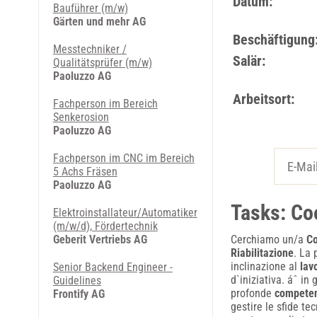
Datum:
Bauführer (m/w)
Gärten und mehr AG
Beschäftigung
Messtechniker /
Salär:
Qualitätsprüfer (m/w)
Paoluzzo AG
Arbeitsort:
Fachperson im Bereich
Senkerosion
Paoluzzo AG
Fachperson im CNC im Bereich
5 Achs Fräsen
Paoluzzo AG
Tasks: Co
Elektroinstallateur/Automatiker
(m/w/d), Fördertechnik
Geberit Vertriebs AG
Cerchiamo un/a
Co
Riabilitazione
. La
inclinazione al
lav
Senior Backend Engineer -
d`iniziativa. áˆ in
Guidelines
profonde
competen
Frontify AG
gestire le sfide te