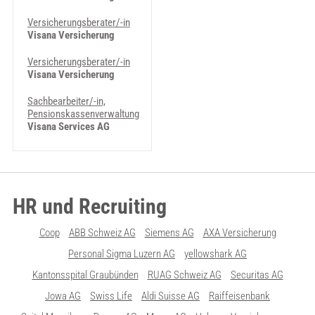
Versicherungsberater/-in
Visana Versicherung
Versicherungsberater/-in
Visana Versicherung
Sachbearbeiter/-in,
Pensionskassenverwaltung
Visana Services AG
HR und Recruiting
Coop
ABB Schweiz AG
Siemens AG
AXA Versicherung
Personal Sigma Luzern AG
yellowshark AG
Kantonsspital Graubünden
RUAG Schweiz AG
Securitas AG
Jowa AG
Swiss Life
Aldi Suisse AG
Raiffeisenbank