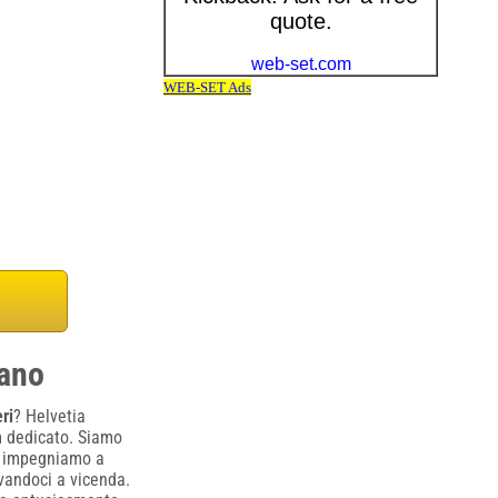
gano
ri
? Helvetia
m dedicato. Siamo
Ci impegniamo a
ivandoci a vicenda.