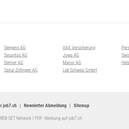
Siemens AG
AXA Versicherung
Per
Securitas AG
Jowa AG
Swis
Denner AG
Manor AG
Hel
Spital Zofingen AG
Lidl Schweiz GmbH
r job7.ch
Newsletter Abmeldung
Sitemap
WEB-SET Network
|
PDF: Werbung auf job7.ch