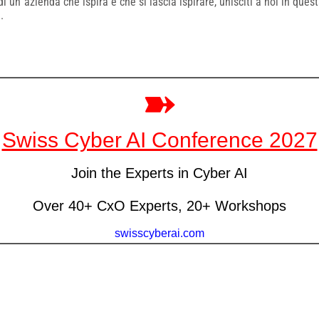
di un`azienda che ispira e che si lascia ispirare, unisciti a noi in qu
.