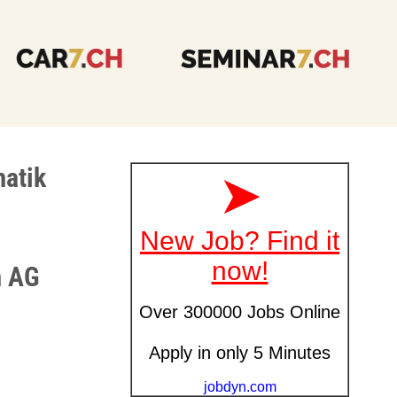
matik
m AG