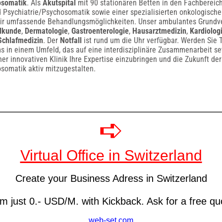
osomatik
. Als
Akutspital
mit 90 stationären Betten in den Fachberei
 Psychiatrie/Psychosomatik sowie einer spezialisierten onkologisch
wir umfassende Behandlungsmöglichkeiten. Unser ambulantes Grund
lkunde
,
Dermatologie
,
Gastroenterologie
,
Hausarztmedizin
,
Kardiolog
Schlafmedizin
. Der
Notfall
ist rund um die Uhr verfügbar. Werden Sie T
 in einem Umfeld, das auf eine interdisziplinäre Zusammenarbeit se
iner innovativen Klinik Ihre Expertise einzubringen und die Zukunft der
somatik aktiv mitzugestalten.