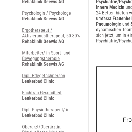
Rehaklinik Seewis AG
Psychiatrie
/
Psych
Innere Medizin
und
24 Betten bieten 
Psychologin / Psychologe
umfasst
Frauenhei
Rehaklinik Seewis AG
Pneumologie
und
dynamischen Teams
Ergotherapeut /
sich jetzt, um in e
Aktivierungstherapeut, 50-80%
Psychiatrie/Psycho
Rehaklinik Seewis AG
Mitarbeiter/-in Sport- und
Bewegungstherapie
Rehaklinik Seewis AG
Dipl. Pflegefachperson
Leukerbad Clinic
Fachfrau Gesundheit
Leukerbad Clinic
Dipl. Physiotherapeut/-in
Leukerbad Clinic
Oberarzt/Oberärztin,