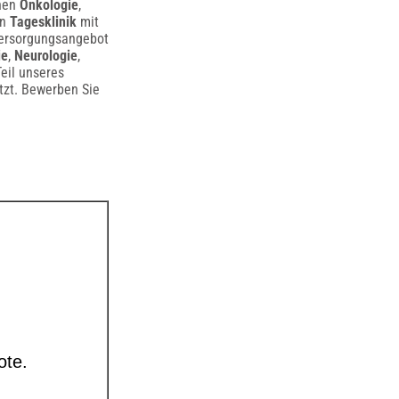
chen
Onkologie
,
en
Tagesklinik
mit
versorgungsangebot
ie
,
Neurologie
,
eil unseres
tzt. Bewerben Sie