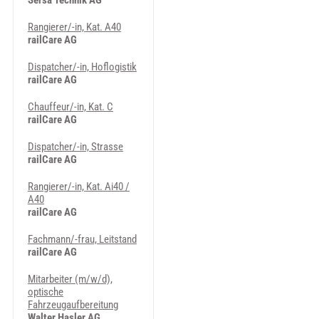
Sersa Technik AG
Rangierer/-in, Kat. A40
railCare AG
Dispatcher/-in, Hoflogistik
railCare AG
Chauffeur/-in, Kat. C
railCare AG
Dispatcher/-in, Strasse
railCare AG
Rangierer/-in, Kat. Ai40 /
A40
railCare AG
Fachmann/-frau, Leitstand
railCare AG
Mitarbeiter (m/w/d),
optische
Fahrzeugaufbereitung
Walter Hasler AG