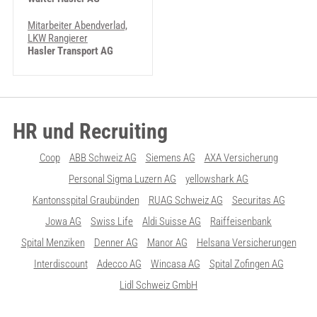
Mitarbeiter Abendverlad,
LKW Rangierer
Hasler Transport AG
HR und Recruiting
Coop
ABB Schweiz AG
Siemens AG
AXA Versicherung
Personal Sigma Luzern AG
yellowshark AG
Kantonsspital Graubünden
RUAG Schweiz AG
Securitas AG
Jowa AG
Swiss Life
Aldi Suisse AG
Raiffeisenbank
Spital Menziken
Denner AG
Manor AG
Helsana Versicherungen
Interdiscount
Adecco AG
Wincasa AG
Spital Zofingen AG
Lidl Schweiz GmbH