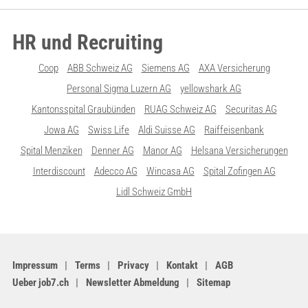
HR und Recruiting
Coop
ABB Schweiz AG
Siemens AG
AXA Versicherung
Personal Sigma Luzern AG
yellowshark AG
Kantonsspital Graubünden
RUAG Schweiz AG
Securitas AG
Jowa AG
Swiss Life
Aldi Suisse AG
Raiffeisenbank
Spital Menziken
Denner AG
Manor AG
Helsana Versicherungen
Interdiscount
Adecco AG
Wincasa AG
Spital Zofingen AG
Lidl Schweiz GmbH
Impressum
Terms
Privacy
Kontakt
AGB
Ueber job7.ch
Newsletter Abmeldung
Sitemap