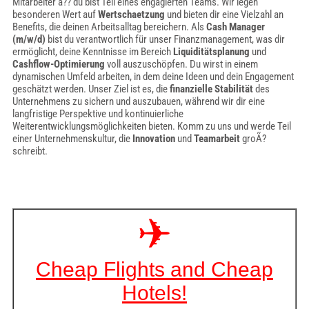
Mitarbeiter â?? du bist Teil eines engagierten Teams. Wir legen
besonderen Wert auf
Wertschaetzung
und bieten dir eine Vielzahl an
Benefits, die deinen Arbeitsalltag bereichern. Als
Cash Manager
(m/w/d)
bist du verantwortlich für unser Finanzmanagement, was dir
ermöglicht, deine Kenntnisse im Bereich
Liquiditätsplanung
und
Cashflow-Optimierung
voll auszuschöpfen. Du wirst in einem
dynamischen Umfeld arbeiten, in dem deine Ideen und dein Engagement
geschätzt werden. Unser Ziel ist es, die
finanzielle Stabilität
des
Unternehmens zu sichern und auszubauen, während wir dir eine
langfristige Perspektive und kontinuierliche
Weiterentwicklungsmöglichkeiten bieten. Komm zu uns und werde Teil
einer Unternehmenskultur, die
Innovation
und
Teamarbeit
groÃ?
schreibt.