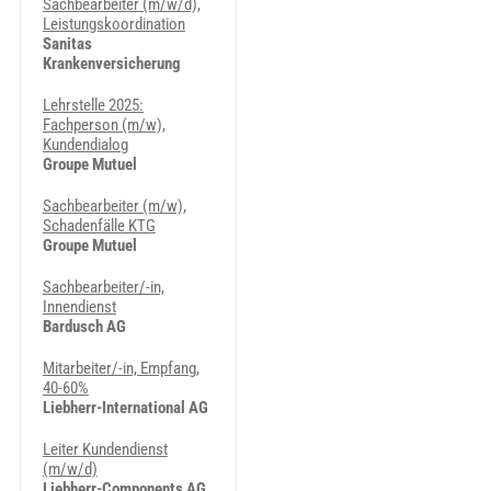
Sachbearbeiter (m/w/d),
Leistungskoordination
Sanitas
Krankenversicherung
Lehrstelle 2025:
Fachperson (m/w),
Kundendialog
Groupe Mutuel
Sachbearbeiter (m/w),
Schadenfälle KTG
Groupe Mutuel
Sachbearbeiter/-in,
Innendienst
Bardusch AG
Mitarbeiter/-in, Empfang,
40-60%
Liebherr-International AG
Leiter Kundendienst
(m/w/d)
Liebherr-Components AG