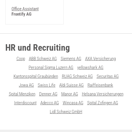
Office Assistant
Frontify AG
HR und Recruiting
Coop
ABB Schweiz AG
Siemens AG
AXA Versicherung
Personal Sigma Luzern AG
yellowshark AG
Kantonsspital Graubünden
RUAG Schweiz AG
Securitas AG
Jowa AG
Swiss Life
Aldi Suisse AG
Raiffeisenbank
Spital Menziken
Denner AG
Manor AG
Helsana Versicherungen
Interdiscount
Adecco AG
Wincasa AG
Spital Zofingen AG
Lidl Schweiz GmbH