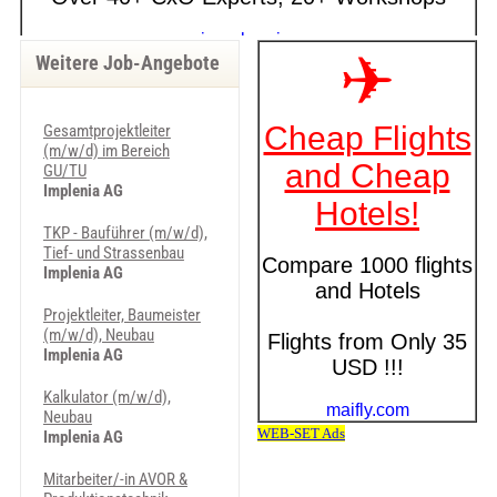
Weitere Job-Angebote
Gesamtprojektleiter
(m/w/d) im Bereich
GU/TU
Implenia AG
TKP - Bauführer (m/w/d),
Tief- und Strassenbau
Implenia AG
Projektleiter, Baumeister
(m/w/d), Neubau
Implenia AG
Kalkulator (m/w/d),
Neubau
Implenia AG
Mitarbeiter/-in AVOR &