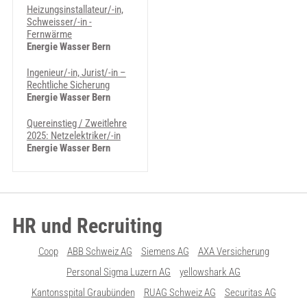
Heizungsinstallateur/-in,
Schweisser/-in -
Fernwärme
Energie Wasser Bern
Ingenieur/-in, Jurist/-in –
Rechtliche Sicherung
Energie Wasser Bern
Quereinstieg / Zweitlehre
2025: Netzelektriker/-in
Energie Wasser Bern
HR und Recruiting
Coop
ABB Schweiz AG
Siemens AG
AXA Versicherung
Personal Sigma Luzern AG
yellowshark AG
Kantonsspital Graubünden
RUAG Schweiz AG
Securitas AG